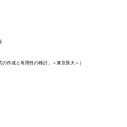
長
測式の作成と有用性の検討」＜東京医大＞）